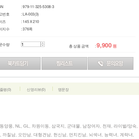
BN
: 979-11-325-5308-3
고번호
: LA-003(3)
이즈
: 145 X 210
이지수
: 376쪽
9,900
문수량
원
총 상품 금액
:
줄평(0)
신영리뷰(0)
명문장
동양풍, NL, GL, 차원이동, 삼국지, 군대물, 남장여자, 천재, 라이벌/앙숙,
, 까칠남, 오만남, 대형견남, 헌신남, 먼치킨남, 뇌섹녀, 능력녀, 계략녀,