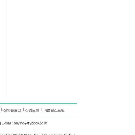
신영블로그
신영트윗
이클립스트윗
ail : buying@sybook.co.kr
: 02-3291-4500 | 팩스: 02-3291-3433