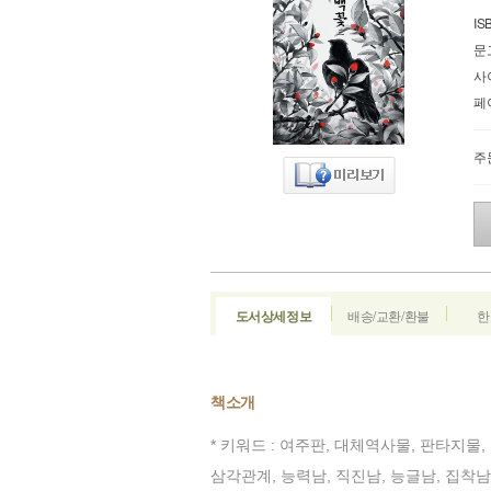
IS
문
사
페
주
도서상세정보
배송/교환/환불
한
책소개
* 키워드 : 여주판, 대체역사물, 판타지물, 
삼각관계, 능력남, 직진남, 능글남, 집착남