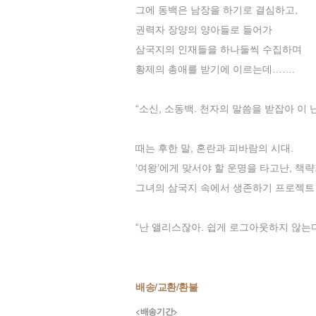
그에 동백은 남장을 하기로 결심하고,
권력자 장양의 양아들로 들어가
삼국지의 인재들을 하나둘씩 수집하며
황제의 총애를 받기에 이르는데…….
“소신, 소동백. 천자의 말씀을 받잡아 이
때는 후한 말, 혼란과 피바람의 시대.
‘여왕’에게 맞서야 할 운명을 타고난, 책략
그녀의 삼국지 속에서 생존하기 프로젝트 
“난 앨리스잖아. 쉽게 로그아웃하지 않는다
배송/교환/환불
<배송기간>