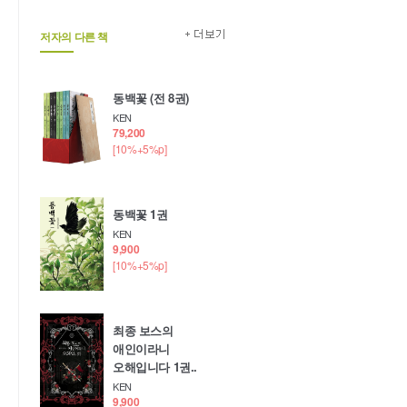
저자의 다른 책
동백꽃 (전 8권)
KEN
79,200
[10%+5%p]
동백꽃 1권
KEN
9,900
[10%+5%p]
최종 보스의
애인이라니
오해입니다 1권..
KEN
9,900