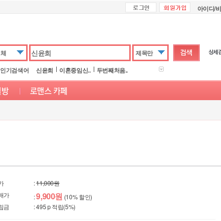
아이디/
전체
제목만
인기검색어
신윤희
이혼중임신..
두번째처음..
가
:
11,000원
매가
9,900원
:
(10% 할인)
립금
: 495 p 적립(5%)