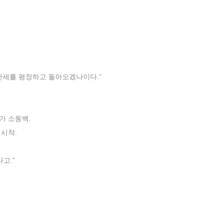
 난세를 평정하고 돌아오겠나이다.”
가 소동백.
시작.
고.”