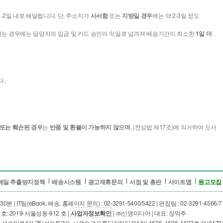
1-2일 내로 배달됩니다. 단, 주소지가
사서함
또는
지방일 경우
에는 약 2-3일 정도
시는 경우에는 담당자의 입금 및 카드 승인이 익일로 넘겨져 배송기간이 최소한
1일 더
다.
 또는 훼손된 경우
는
반품 및 환불이 가능하지 않으며
, (전상법 제17조)에 의거하여 도서
메일 추출방지정책
배송시스템
광고제휴문의
서점 및 총판
사이트맵
원고모집
IT팀(eBook, 배송, 홈페이지 문의) : 02-3291-5400/5422 | 편집팀 : 02-3291-4566/7 | E-m
: 2019-서울성동-912 호 |
사업자정보확인
| ㈜신영미디어 | 대표: 장익주
길 25(성수동2가, 서울숲코오롱디지털타워1차) 1605, 1606, 1607호 우)04781 | 대표전화