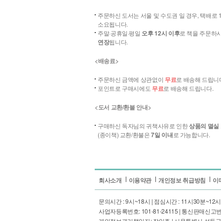
주문하신 도서는 서울 및 수도권 일 경우, 택배로 
소요됩니다.
주말·공휴일·평일
오후 12시 이후
로 책을 주문하
연장
됩니다.
<배송료>
주문하신 금액에 상관없이
무료
로 배송해 드립니
포인트로 구매시에도
무료
로 배송해 드립니다.
<도서 교환/환불 안내>
구매하신 독자님의 귀책사유로 인한
상품의 멸실
(종이책) 교환/환불은
7일 이내
로 가능합니다.
회사소개
이용약관
개인정보 취급방침
이
문의시간 : 9시~18시 | 점심시간 : 11시30분~12시30분 | 
사업자등록번호: 101-81-24115 | 통신판매신고번호
개인정보관리책임자: 장익주 | 서울특별시 성동구 성수일로4