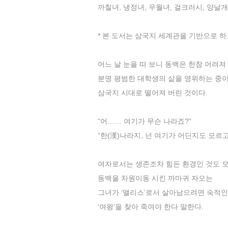
까칠녀, 냉정녀, 우월녀, 걸크러시, 양날
* 본 도서는 삼국지 세계관을 기반으로 
어느 날 눈을 떠 보니 동백은 한참 어려져
분명 평범한 대학생의 삶을 영위하는 중
삼국지 시대로 떨어져 버린 것이다.
“어…… 여기가 무슨 나라죠?”
“한(漢)나라지, 넌 여기가 어딘지도 모르고
여자로서는 생존조차 힘든 환경인 것도 
동백을 차원이동 시킨 까마귀 자오는
그녀가 ‘앨리스’로서 살아남으려면 숙적인
‘여왕’을 찾아 죽여야 한다 말한다.