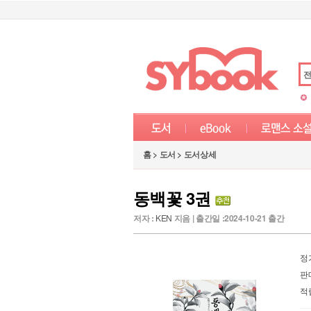
홈 > 도서 > 도서상세
동백꽃 3권
저자 :
KEN
지음 | 출간일 :2024-10-21 출간
정
판
적