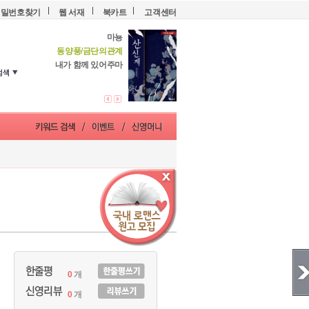
비밀번호찾기
웹 서재
북카트
고객센터
마뇽
동양풍/금단의관계
내가 함께 있어주마
0
개
0
개