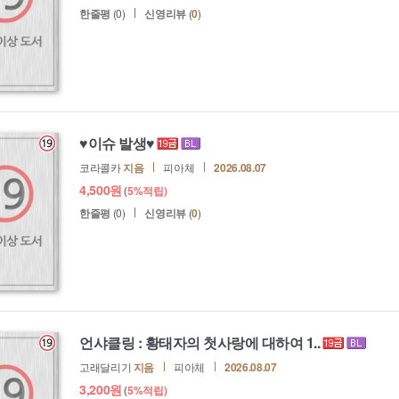
한줄평
(0)
신영리뷰
(
0
)
♥이슈 발생♥
코라콜카
지음
피아체
2026.08.07
4,500
원
(
5%
적립)
한줄평
(0)
신영리뷰
(
0
)
언샤클링 : 황태자의 첫사랑에 대하여 1..
고래달리기
지음
피아체
2026.08.07
3,200
원
(
5%
적립)