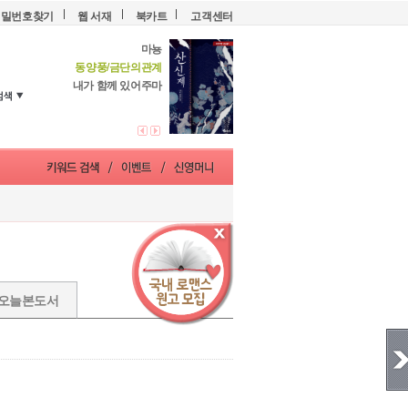
비밀번호찾기
웹 서재
북카트
고객센터
마뇽
동양풍/금단의관계
내가 함께 있어주마
오늘본도서