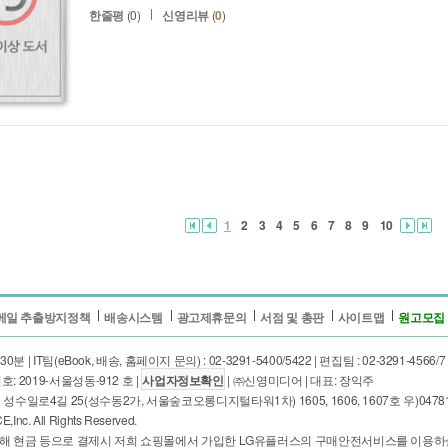
한줄평
(0)
신영리뷰
(
0
)
1
2
3
4
5
6
7
8
9
10
메일 추출방지정책
배송시스템
광고제휴문의
서점 및 총판
사이트맵
원고모집
IT팀(eBook, 배송, 홈페이지 문의) : 02-3291-5400/5422 | 편집팀 : 02-3291-4566/7 | E-m
: 2019-서울성동-912 호 |
사업자정보확인
| ㈜신영미디어 | 대표: 장익주
길 25(성수동2가, 서울숲코오롱디지털타워1차) 1605, 1606, 1607호 우)04781 | 대표전화
nc. All Rights Reserved.
 위해 현금 등으로 결제시 저희 쇼핑몰에서 가입한 LG유플러스의 구매안전서비스를 이용하