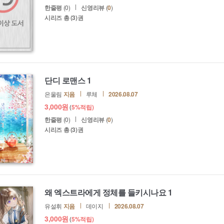
한줄평
(0)
신영리뷰
(
0
)
시리즈 총
(3)권
단디 로맨스 1
은울림
지음
루체
2026.08.07
3,000
원
(
5%
적립)
한줄평
(0)
신영리뷰
(
0
)
시리즈 총
(3)권
왜 엑스트라에게 정체를 들키시나요 1
유설휘
지음
데이지
2026.08.07
3,000
원
(
5%
적립)