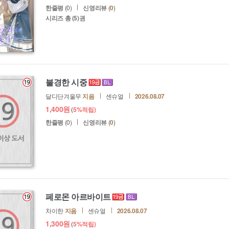
한줄평
(0)
신영리뷰
(
0
)
시리즈 총
(5)권
불경한 시중
달디단겨울무
지음
센슈얼
2026.08.07
1,400
원
(
5%
적립)
한줄평
(0)
신영리뷰
(
0
)
페로몬 아르바이트
차이한
지음
센슈얼
2026.08.07
1,300
원
(
5%
적립)