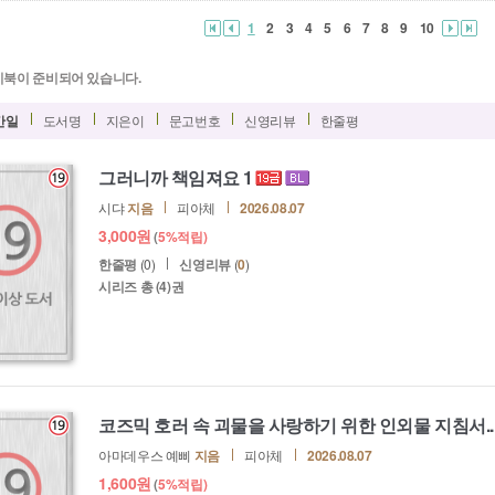
1
2
3
4
5
6
7
8
9
10
이북이 준비되어 있습니다.
간일
도서명
지은이
문고번호
신영리뷰
한줄평
그러니까 책임져요 1
시댜
지음
피아체
2026.08.07
3,000
원
(
5%
적립)
한줄평
(0)
신영리뷰
(
0
)
시리즈 총
(4)권
코즈믹 호러 속 괴물을 사랑하기 위한 인외물 지침서..
아마데우스 예삐
지음
피아체
2026.08.07
1,600
원
(
5%
적립)