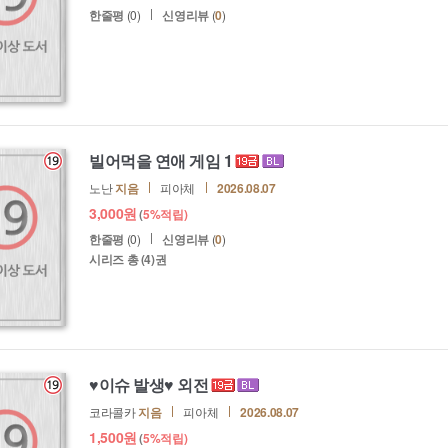
한줄평
(0)
신영리뷰
(
0
)
빌어먹을 연애 게임 1
노난
지음
피아체
2026.08.07
3,000
원
(
5%
적립)
한줄평
(0)
신영리뷰
(
0
)
시리즈 총
(4)권
♥이슈 발생♥ 외전
코라콜카
지음
피아체
2026.08.07
1,500
원
(
5%
적립)