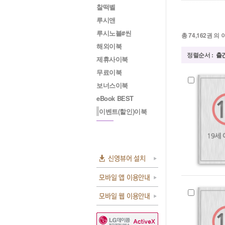
찰떡벨
루시앤
루시노블#씬
총
74,162
권 의 
해외이북
정렬순서 :
출
제휴사이북
무료이북
보너스이북
eBook BEST
이벤트(할인)이북