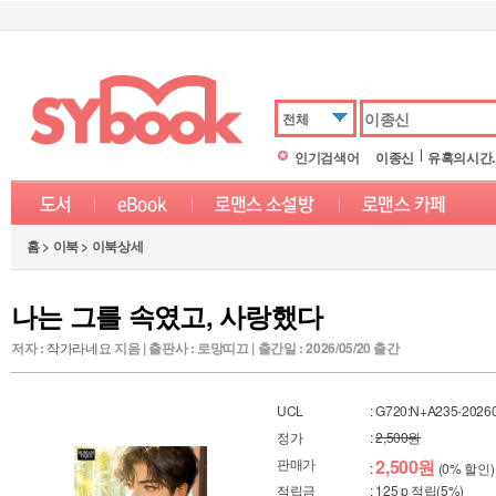
전체
인기검색어
이종신
유혹의시간.
홈 > 이북 > 이북상세
나는 그를 속였고, 사랑했다
저자 :
작가라네요
지음 | 출판사 : 로망띠끄 | 출간일 : 2026/05/20 출간
UCL
: G720:N+A235-2026
정가
:
2,500원
판매가
2,500원
:
(0% 할인)
적립금
: 125 p 적립(5%)