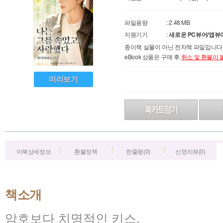
파일용량
: 2.48 MB
지원기기
:
새로운 PC뷰어/앱뷰
종이책 실물이 아닌 전자책 파일입니다.
eBook 상품은 구매 후
취소 및 환불이
미리보기
이북상세정보
환불정책
한줄평(0)
신영리뷰(0)
책소개
암호보다 치명적인 키스,