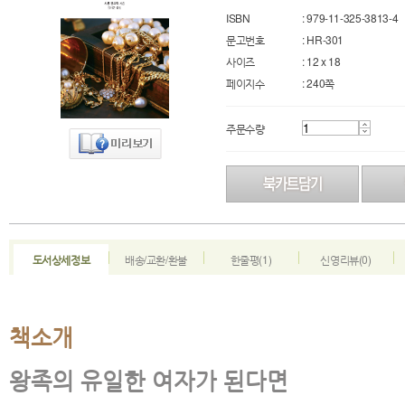
ISBN
: 979-11-325-3813-4
문고번호
: HR-301
사이즈
: 12 x 18
페이지수
: 240쪽
주문수량
도서상세정보
배송/교환/환불
한줄평(1)
신영리뷰(0)
책소개
왕족의 유일한 여자가 된다면