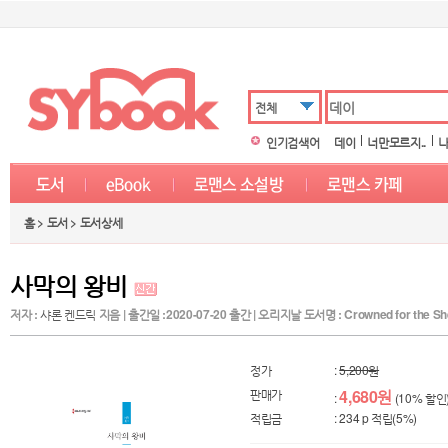
전체
인기검색어
데이
너만모르지..
홈 > 도서 > 도서상세
사막의 왕비
저자 :
샤론 켄드릭
지음 | 출간일 :2020-07-20 출간 | 오리지날 도서명 : Crowned for the She
정가
:
5,200원
판매가
4,680원
:
(10% 할인
적립금
: 234 p 적립(5%)