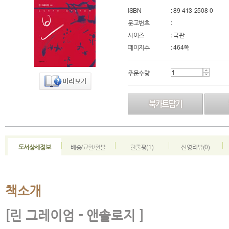
ISBN
: 89-413-2508-0
문고번호
:
사이즈
: 국판
페이지수
: 464쪽
주문수량
도서상세정보
배송/교환/환불
한줄평(1)
신영리뷰(0)
책소개
[린 그레이엄 - 앤솔로지 ]