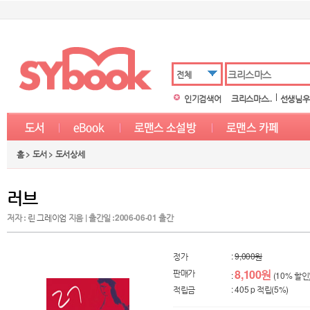
전체
인기검색어
크리스마스..
선생님우연
홈 > 도서 > 도서상세
러브
저자 :
린 그레이엄
지음 | 출간일 :2006-06-01 출간
정가
:
9,000원
판매가
8,100원
:
(10% 할인
적립금
: 405 p 적립(5%)