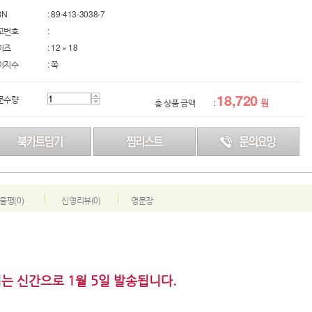
BN
: 89-413-3038-7
고번호
:
이즈
: 12 × 18
이지수
: 쪽
18,720
문수량
원
총 상품 금액
:
줄평(0)
신영리뷰(0)
명문장
는 신간으로 1월 5일 발송됩니다.