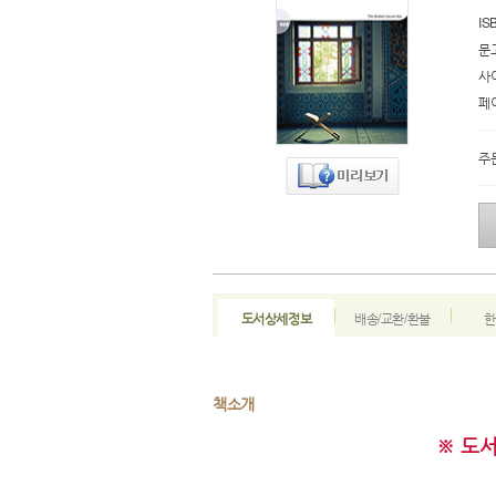
IS
문
사
페
주
도서상세정보
배송/교환/환불
한
책소개
※ 도서