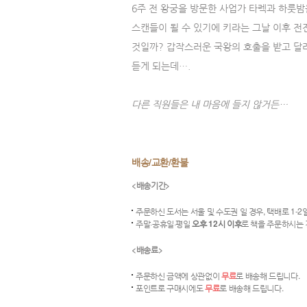
6주 전 왕궁을 방문한 사업가 타렉과 하룻
스캔들이 될 수 있기에 키라는 그날 이후 전
것일까? 갑작스러운 국왕의 호출을 받고 달
듣게 되는데….
다른 직원들은 내 마음에 들지 않거든…
배송/교환/환불
<배송기간>
주문하신 도서는 서울 및 수도권 일 경우, 택배로 1-2
주말·공휴일·평일
오후 12시 이후
로 책을 주문하시는
<배송료>
주문하신 금액에 상관없이
무료
로 배송해 드립니다.
포인트로 구매시에도
무료
로 배송해 드립니다.