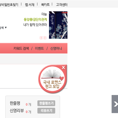
디/비밀번호찾기
웹 서재
북카트
고객센터
마뇽
동양풍/금단의관계
내가 함께 있어주마
0
개
0
개