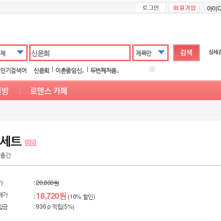
아이
체
제목만
인기검색어
신윤희
이혼중임신..
두번째처음..
퀸 세트
5 출간
가
:
20,800원
매가
18,720원
:
(10% 할인)
립금
: 936 p 적립(5%)