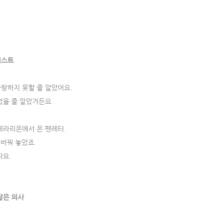
니스트
랑하지 못할 줄 알았어요.
없을 줄 알았거든요.
에라리온에서 온 팬레터.
 바꿔 놓았죠.
파요.
닮은 의사