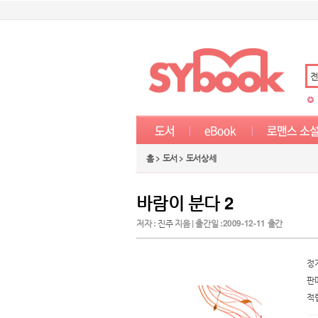
전
홈 > 도서 > 도서상세
바람이 분다 2
저자 :
진주
지음 | 출간일 :2009-12-11 출간
정
판
적