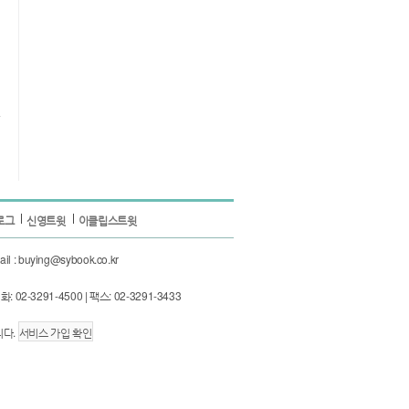
로그
신영트윗
이클립스트윗
 : buying@sybook.co.kr
3291-4500 | 팩스: 02-3291-3433
니다.
서비스 가입 확인