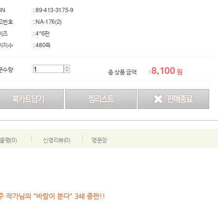
BN
: 89-413-3175-9
고번호
: NA-176(2)
이즈
: 4*6판
이지수
: 480쪽
8,100
문수량
원
총 상품 금액
:
줄평(0)
신영리뷰(0)
명문장
주 작가님의 "바람이 분다" 3쇄 증판!!