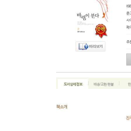
IS
문
사
페
주
도서상세정보
배송/교환/환불
한
책소개
진