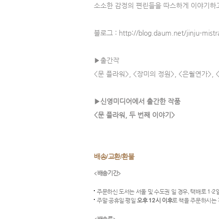
소소한 감정의 편린들을 따스하게 이야기하고
블로그 : http://blog.daum.net/jinju-mistr
▶출간작
<문 플라워>, <장미의 정원>, <은월연가>, 
▶신영미디어에서 출간한 작품
<문 플라워, 두 번째 이야기>
배송/교환/환불
<배송기간>
주문하신 도서는 서울 및 수도권 일 경우, 택배로 1-2
주말·공휴일·평일
오후 12시 이후
로 책을 주문하시는
<배송료>