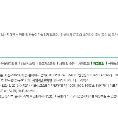
 훼손된 경우
는
반품 및 환불이 가능하지 않으며
, (전상법 제17조)에 의거하여 도서(종이책) 교환/
 추출방지정책
배송시스템
광고제휴문의
서점 및 총판
사이트맵
원고모집
신영블
T팀(eBook, 배송, 홈페이지 문의) : 02-3291-5400/5422 | 편집팀 : 02-3291-4566/7 | E-mail
2019-서울성동-912 호 |
사업자정보확인
| ㈜신영미디어 | 대표: 장익주
25(성수동2가, 서울숲코오롱디지털타워1차) 1605, 1606, 1607호 우)04781 | 대표전화: 02-
nc. All Rights Reserved.
해 현금 등으로 결제시 저희 쇼핑몰에서 가입한 LG유플러스의 구매안전서비스를 이용하실 수 있습