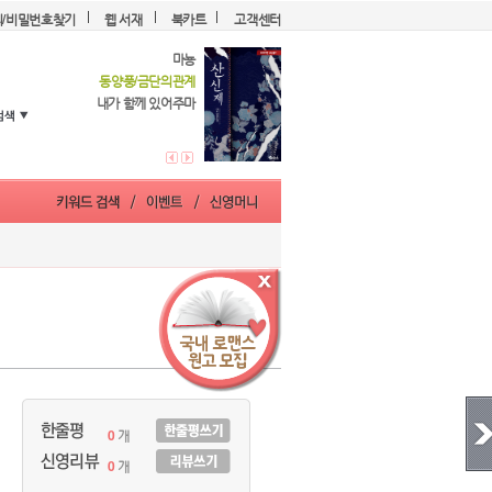
디/비밀번호찾기
웹 서재
북카트
고객센터
마뇽
동양풍/금단의관계
내가 함께 있어주마
0
개
0
개