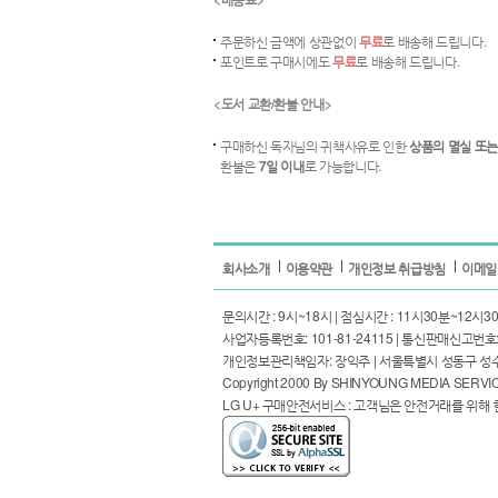
주문하신 금액에 상관없이
무료
로 배송해 드립니다.
포인트로 구매시에도
무료
로 배송해 드립니다.
<도서 교환/환불 안내>
구매하신 독자님의 귀책사유로 인한
상품의 멸실 또는
환불은
7일 이내
로 가능합니다.
회사소개
이용약관
개인정보 취급방침
이메일
문의시간 : 9시~18시 | 점심시간 : 11시30분~12시30분 | I
사업자등록번호: 101-81-24115 | 통신판매신고번호: 
개인정보관리책임자: 장익주 | 서울특별시 성동구 성수일로4길 
Copyright 2000 By SHINYOUNG MEDIA SERVICE,I
LG U+ 구매안전서비스 : 고객님은 안전거래를 위