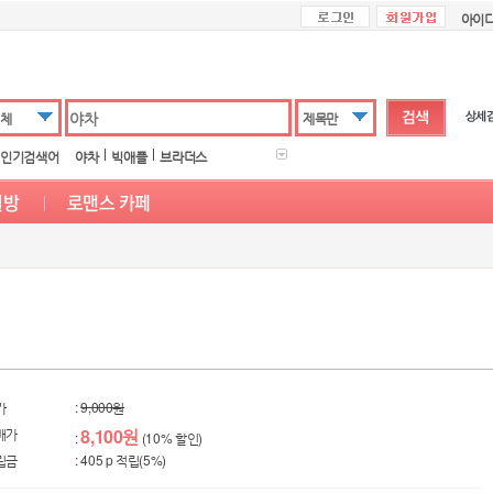
아이
체
제목만
인기검색어
야차
빅애플
브라더스
가
:
9,000원
매가
8,100원
:
(10% 할인)
립금
: 405 p 적립(5%)