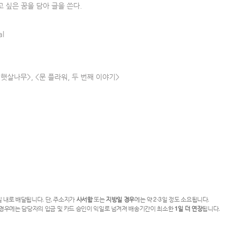
 싶은 꿈을 담아 글을 쓴다.
al
<햇살나무>, <문 플라워, 두 번째 이야기>
일 내로 배달됩니다. 단, 주소지가
사서함
또는
지방일 경우
에는 약 2-3일 정도 소요됩니다.
 경우에는 담당자의 입금 및 카드 승인이 익일로 넘겨져 배송기간이 최소한
1일 더 연장
됩니다.