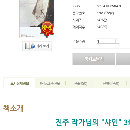
ISBN
: 89-413-3584-9
문고번호
: NA-272(2)
사이즈
: 4*6판
페이지수
: 408쪽
주문수량
도서상세정보
배송/교환/환불
한줄평(0)
신영리뷰(0)
책소개
진주 작가님의 "샤인" 3