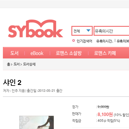
전체
인기검색어
유혹의시간..
유혹의36.
홈 > 도서 > 도서상세
샤인 2
저자 :
진주
지음 | 출간일 :2012-05-21 출간
정가
:
9,000원
판매가
8,100원
:
(10% 할인
적립금
: 405 p 적립(5%)