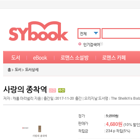
전체
인기검색어
홈 > 도서 > 도서상세
사랑의 종착역
저자 :
캐롤 마리넬리
지음 | 출간일 :2017-11-20 출간 | 오리지날 도서명 : The Sheikh's Bab
정가
:
5,200원
판매가
4,680원
:
(10% 할인
적립금
: 234 p 적립(5%)