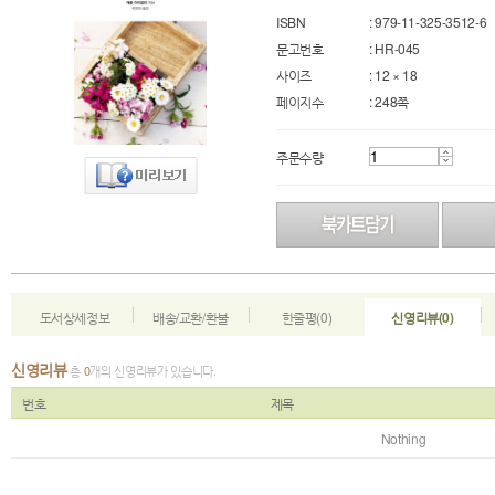
ISBN
: 979-11-325-3512-6
문고번호
: HR-045
사이즈
: 12 × 18
페이지수
: 248쪽
주문수량
도서상세정보
배송/교환/환불
한줄평(0)
신영리뷰(0)
신영리뷰
총
0
개의 신영리뷰가 있습니다.
번호
제목
Nothing