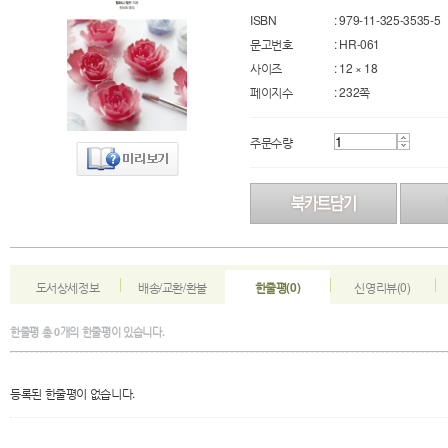
ISBN
: 979-11-325-3535-5
문고번호
: HR-061
사이즈
: 12 × 18
페이지수
: 232쪽
주문수량
도서상세정보
배송/교환/환불
한줄평(0)
신영리뷰(0)
한줄평
총
0
개의 한줄평이 있습니다.
등록된 한줄평이 없습니다.