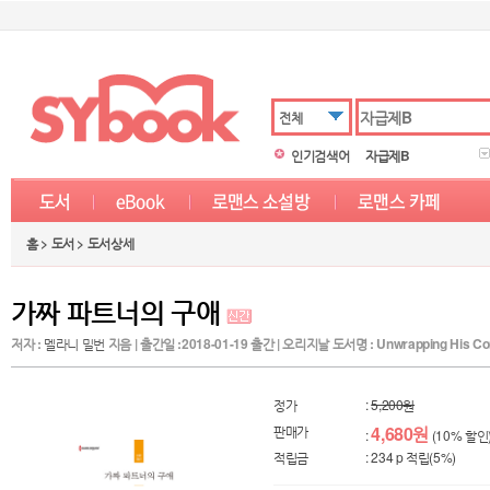
전체
인기검색어
자급제B
홈 > 도서 > 도서상세
가짜 파트너의 구애
저자 :
멜라니 밀번
지음 | 출간일 :2018-01-19 출간 | 오리지날 도서명 : Unwrapping His Con
정가
:
5,200원
판매가
4,680원
:
(10% 할인
적립금
: 234 p 적립(5%)