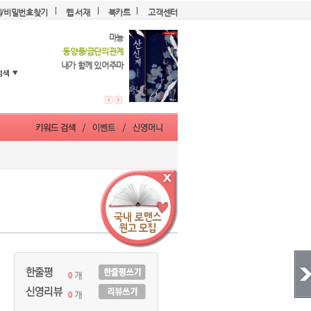
디/비밀번호찾기
웹 서재
북카트
고객센터
마뇽
동양풍/금단의관계
내가 함께 있어주마
0
개
0
개