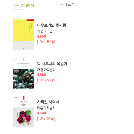
저자의 다른 책
아우로라의 첫사랑
캐롤 마리넬리
4,950
[10%+5%p]
디 시오네의 목걸이
캐롤 마리넬리
4,680
[10%+5%p]
사라진 사직서
캐롤 마리넬리
4,680
[10%+5%p]