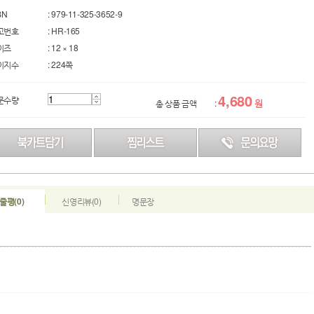
BN
: 979-11-325-3652-9
고번호
: HR-165
이즈
: 12 × 18
이지수
: 224쪽
4,680
문수량
원
총 상품 금액
:
줄평(0)
신영리뷰(0)
명문장