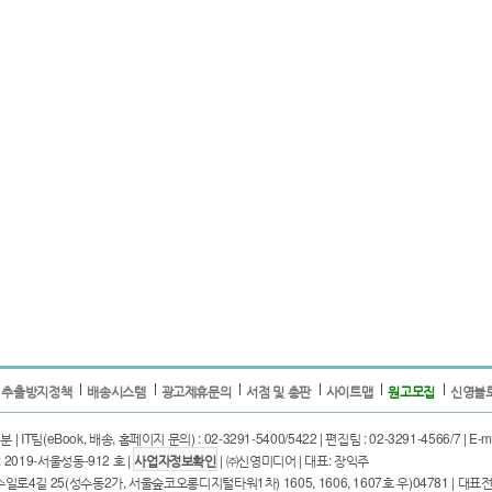
 추출방지정책
배송시스템
광고제휴문의
서점 및 총판
사이트맵
원고모집
신영블
T팀(eBook, 배송, 홈페이지 문의) : 02-3291-5400/5422 | 편집팀 : 02-3291-4566/7 | E-mail
2019-서울성동-912 호 |
사업자정보확인
| ㈜신영미디어 | 대표: 장익주
25(성수동2가, 서울숲코오롱디지털타워1차) 1605, 1606, 1607호 우)04781 | 대표전화: 02-