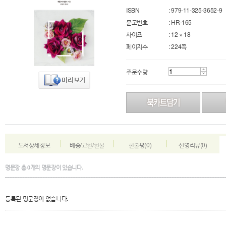
ISBN
: 979-11-325-3652-9
문고번호
: HR-165
사이즈
: 12 × 18
페이지수
: 224쪽
주문수량
도서상세정보
배송/교환/환불
한줄평(0)
신영리뷰(0)
명문장
총
0
개의 명문장이 있습니다.
등록된 명문장이 없습니다.