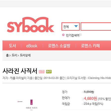
전체
인기검색어
홈 > 도서 > 도서상세
사라진 사직서
저자 :
캐롤 마리넬리
지음 | 출간일 :2019-02-20 출간 | 오리지날 도서명 : Claiming His Hidd
정가
:
5,200원
판매가
4,680원
:
(10% 할인
적립금
: 234 p 적립(5%)