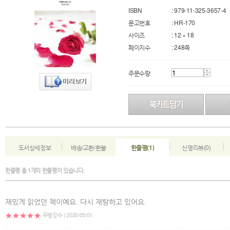
ISBN
: 979-11-325-3657-4
문고번호
: HR-170
사이즈
: 12 × 18
페이지수
: 248쪽
주문수량
도서상세정보
배송/교환/환불
한줄평(1)
신영리뷰(0)
한줄평
총
1
개의 한줄평이 있습니다.
재밌게 읽었던 책이예요. 다시 재탕하고 있어요.
무병장수 | 2020/05/01