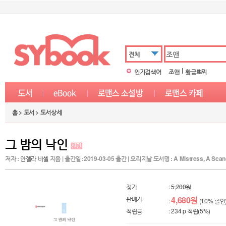
전체
인기검색어
조앤
황금뽀찌
홈 > 도서 > 도서상세
그 밤의 낙인
저자 :
안젤라 비셀
지음 | 출간일 :2019-03-05 출간 | 오리지날 도서명 : A Mistress, A Scand
정가
:
5,200원
판매가
4,680원
:
(10% 할인
적립금
: 234 p 적립(5%)