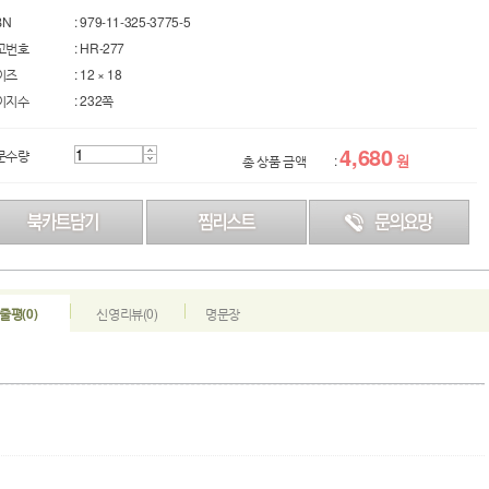
BN
: 979-11-325-3775-5
고번호
: HR-277
이즈
: 12 × 18
이지수
: 232쪽
4,680
문수량
원
총 상품 금액
:
줄평(0)
신영리뷰(0)
명문장