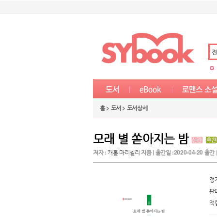
전
홈 > 도서 > 도서상세
모래 별 쏟아지는 밤
저자 :
캐롤 마리넬리
지음 | 출간일 :2020-04-20 출간 | 
정
판
적