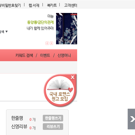
디/비밀번호찾기
웹 서재
북카트
고객센터
마뇽
동양풍/금단의관계
내가 함께 있어주마
0
개
0
개