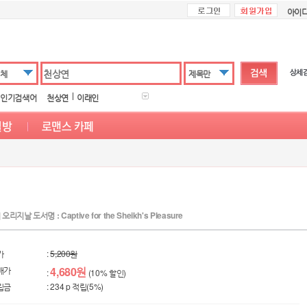
아이
체
제목만
인기검색어
천상연
이래인
오리지날 도서명 : Captive for the Sheikh's Pleasure
가
:
5,200원
매가
4,680원
:
(10% 할인)
립금
: 234 p 적립(5%)