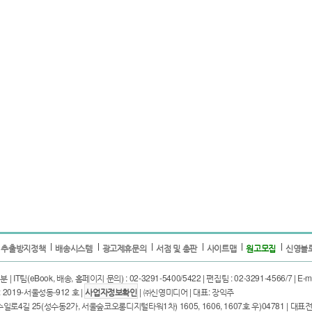
 추출방지정책
배송시스템
광고제휴문의
서점 및 총판
사이트맵
원고모집
신영블
T팀(eBook, 배송, 홈페이지 문의) : 02-3291-5400/5422 | 편집팀 : 02-3291-4566/7 | E-mail
2019-서울성동-912 호 |
사업자정보확인
| ㈜신영미디어 | 대표: 장익주
25(성수동2가, 서울숲코오롱디지털타워1차) 1605, 1606, 1607호 우)04781 | 대표전화: 02-