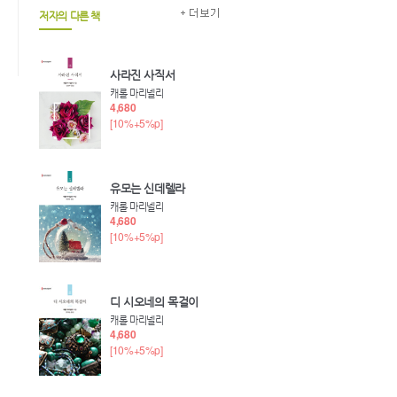
저자의 다른 책
사라진 사직서
캐롤 마리넬리
4,680
[10%+5%p]
유모는 신데렐라
캐롤 마리넬리
4,680
[10%+5%p]
디 시오네의 목걸이
캐롤 마리넬리
4,680
[10%+5%p]