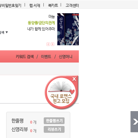
디/비밀번호찾기
웹 서재
북카트
고객센터
마뇽
동양풍/금단의관계
내가 함께 있어주마
0
개
0
개