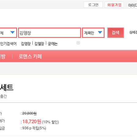
아이
체
제목만
인기검색어
김앵장
김앨장
궁에는
 세트
5 출간
가
:
20,800원
매가
18,720원
:
(10% 할인)
립금
: 936 p 적립(5%)