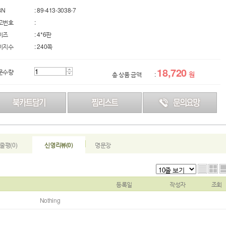
BN
: 89-413-3038-7
고번호
:
이즈
: 4*6판
이지수
: 240쪽
18,720
문수량
원
총 상품 금액
:
줄평(0)
신영리뷰(0)
명문장
목
등록일
작성자
조회
Nothing