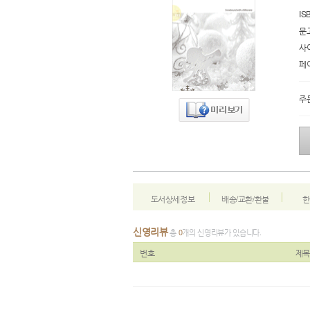
IS
문
사
페
주
도서상세정보
배송/교환/환불
한
신영리뷰
총
0
개의 신영리뷰가 있습니다.
번호
제