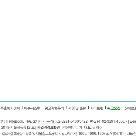
 추출방지정책
배송시스템
광고제휴문의
서점 및 총판
사이트맵
원고모집
신영블
T팀(eBook, 배송, 홈페이지 문의) : 02-3291-5400/5422 | 편집팀 : 02-3291-4566/7 | E-mail
2019-서울성동-912 호 |
사업자정보확인
| ㈜신영미디어 | 대표: 장익주
25(성수동2가, 서울숲코오롱디지털타워1차) 1605, 1606, 1607호 우)04781 | 대표전화: 02-