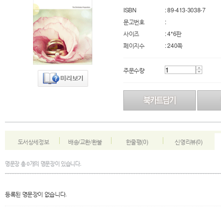
ISBN
: 89-413-3038-7
문고번호
:
사이즈
: 4*6판
페이지수
: 240쪽
주문수량
도서상세정보
배송/교환/환불
한줄평(0)
신영리뷰(0)
명문장
총
0
개의 명문장이 있습니다.
등록된 명문장이 없습니다.