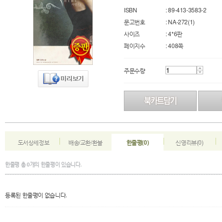
ISBN
: 89-413-3583-2
문고번호
: NA-272(1)
사이즈
: 4*6판
페이지수
: 408쪽
주문수량
도서상세정보
배송/교환/환불
한줄평(0)
신영리뷰(0)
한줄평
총
0
개의 한줄평이 있습니다.
등록된 한줄평이 없습니다.