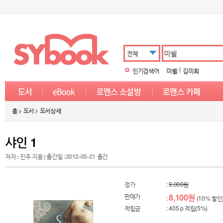
전체
인기검색어
미쉘
김미희
홈 > 도서 > 도서상세
샤인 1
저자 :
진주
지음 | 출간일 :2012-05-21 출간
정가
:
9,000원
판매가
8,100원
:
(10% 할인
적립금
: 405 p 적립(5%)