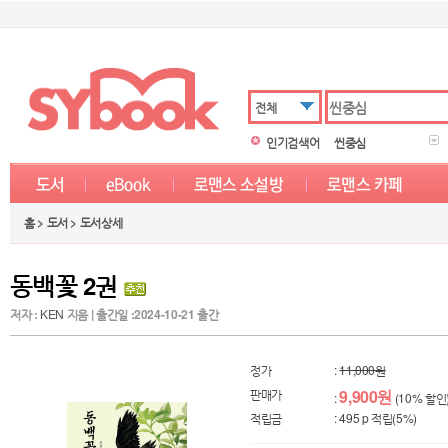
전체
인기검색어
씬중심
홈 > 도서 > 도서상세
동백꽃 2권
저자 :
KEN
지음 | 출간일 :2024-10-21 출간
정가
:
11,000원
판매가
9,900원
:
(10% 할인
적립금
: 495 p 적립(5%)