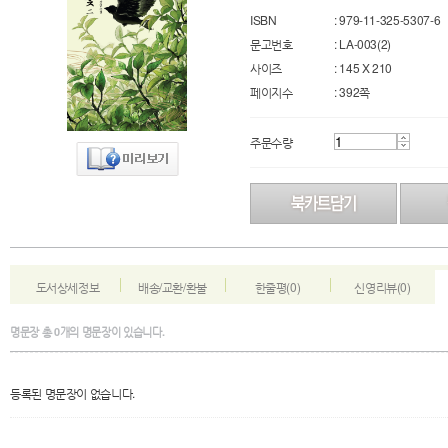
ISBN
: 979-11-325-5307-6
문고번호
: LA-003(2)
사이즈
: 145 X 210
페이지수
: 392쪽
주문수량
도서상세정보
배송/교환/환불
한줄평(0)
신영리뷰(0)
명문장
총
0
개의 명문장이 있습니다.
등록된 명문장이 없습니다.