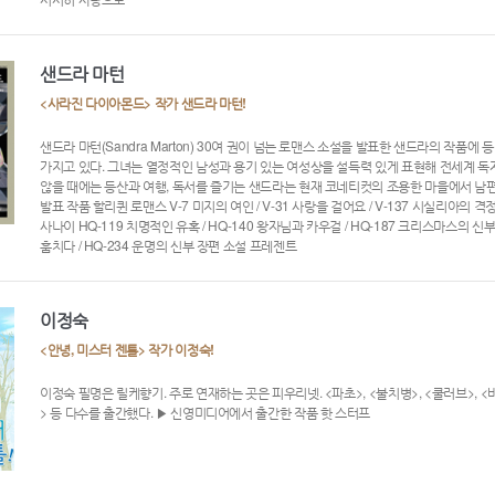
샌드라 마턴
<사라진 다이아몬드> 작가 샌드라 마턴!
샌드라 마턴(Sandra Marton) 30여 권이 넘는 로맨스 소설을 발표한 샌드라의 작품
가지고 있다. 그녀는 열정적인 남성과 용기 있는 여성상을 설득력 있게 표현해 전세계 독
않을 때에는 등산과 여행, 독서를 즐기는 샌드라는 현재 코네티컷의 조용한 마을에서 남편과
발표 작품 할리퀸 로맨스 V-7 미지의 여인 / V-31 사랑을 걸어요 / V-137 시실리아의 격정
사나이 HQ-119 치명적인 유혹 / HQ-140 왕자님과 카우걸 / HQ-187 크리스마스의 신부 /
훔치다 / HQ-234 운명의 신부 장편 소설 프레젠트
이정숙
<안녕, 미스터 젠틀> 작가 이정숙!
이정숙 필명은 릴케향기. 주로 연재하는 곳은 피우리넷. <파초>, <불치병>, <쿨러브>, <바
> 등 다수를 출간했다. ▶ 신영미디어에서 출간한 작품 핫 스터프