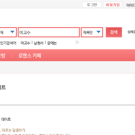
아이
체
제목만
인기검색어
여교수
남현서
궁에는
이트
 데이트
사
, 때로는 달콤하게