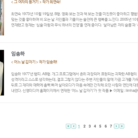
< 그 여자의 동거기 > 작가 최연숙!
최연숙 1973년 10월 19일생. B형. 영화 보는 것과 책 보는 것을 미친듯이 좋아하고 평
맞는 것을 좋아하며 비 오는 날 지인들과 기울이는 술잔에 큰 행복을 느낀다. 2005년 10
연재했고 현재는 ‘심술 마왕과 무식 하녀의 전쟁’을 연재 중이다. ‘살아남은 자의 슬픔’과 
임송하
< 어느 날 갑자기 > 작가 임송하!
임송하 1977년 뱀띠. AB형. 개그 프로그램에서 흔히 과장되어 표현되는 괴팍한 AB형
성격이라고 스스로 생각하는데, 결코 그렇지 않다는 주변 지인들의 말에 가끔 고개를 갸우
뒤로 그 재미와 매력에 흠뻑 빠져 살아오다가 마음 속에만 간직해 오던 사랑과 연인에 
내었다. 신영미디어 홈페이지에서 연재한 ‘어느 날 갑자기’가 첫 작품 ▶ 이메일 : limha@c
1
2
3
4
5
6
7