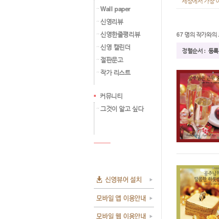
세상에서 가장 
Wall paper
신영리뷰
신영한줄평리뷰
67 명의 작가
와의
신영 캘린더
정렬순서 :
등록
절판문고
작가 리스트
커뮤니티
그것이 알고 싶다