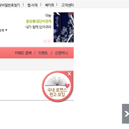
디/비밀번호찾기
웹 서재
북카트
고객센터
마뇽
동양풍/금단의관계
내가 함께 있어주마