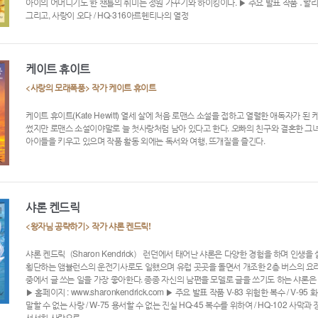
아이의 어머니기도 한 챈틀의 취미는 정원 가꾸기와 하이킹이다. ▶ 주요 발표 작품 ․할리퀸 로
그리고, 사랑이 오다 / HQ-316아르헨티나의 열정
케이트 휴이트
<사랑의 모래폭풍> 작가 케이트 휴이트
케이트 휴이트(Kate Hewitt) 열세 살에 처음 로맨스 소설을 접하고 열렬한 애독자가 
썼지만 로맨스 소설이야말로 늘 첫사랑처럼 남아 있다고 한다. 오빠의 친구와 결혼한 그
아이들을 키우고 있으며 작품 활동 외에는 독서와 여행, 뜨개질을 즐긴다.
샤론 켄드릭
<왕자님 공략하기> 작가 샤론 켄드릭!
샤론 켄드릭（Sharon Kendrick） 런던에서 태어난 샤론은 다양한 경험을 하며 인생을
횡단하는 앰뷸런스의 운전기사로도 일했으며 유럽 곳곳을 돌면서 개조한 2층 버스의 요리
중에서 글 쓰는 일을 가장 좋아한다. 종종 자신의 남편을 모델로 글을 쓰기도 하는 샤론
▶ 홈페이지 : www.sharonkendrick.com ▶ 주요 발표 작품 V-83 위험한 복수 / V-95
말할 수 없는 사랑 / W-75 용서할 수 없는 진실 HQ-45 복수를 위하여 / HQ-102 사막과 장
서서히 사랑으로