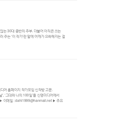
는 30대 중반의 주부. 더불어 아직은 쓰는
러 주는 ‘이 작가’란 말에 어깨가 으쓱해지는 걸
신영미디어 홈페이지 작가모임 신작방 고문.
 날’, ‘그대와 나의 100일’을 신영미디어에서
 : dahi1999@hanmail.net ▶ 주요