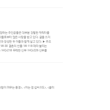
에 등장하는 주인공들은 대부분 강렬한 캐릭터를
자들로부터 많은 사랑을 받고 있다. 글을 쓰지
 장성한 두 아들과 함께 살고 있다. ▶ 주요
 W-30 결혼의 선물 / W-118 매라 불리는
 HQ-218 무례한 신부 / HQ-226 신부를
람이 머무는 풍경>, <어는 점 섭씨 0도>, <흉터