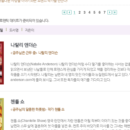
아름다운 사랑을 이야기하는 로맨스 작가를 만난다!
1
2
3
4
5
6
7
 로맨틱 데이트가 준비되어 있습니다.
일
도서명
지은이
나탈리 앤더슨
<공주님은 근무 중> 나탈리 앤더슨
나탈리 앤더슨(Natalie Anderson) 나탈리 앤더슨처럼 수다 떨기를 좋아하는 사서는 
읽으면서 보냈던 나날들로 인해 로맨스에 관심을 가지게 되었고 책을 정리하는 것보다 직
작품을 쓰기 시작했다. 나탈리는 남편과 네 명의 멋진 아이들과 뉴질랜드에서 살고 있다. 언제
anderson.com에 들러 보시길. 그녀 또한 독자들의 얘기를 기다리고 있다.
챈틀 쇼
<공주님의 달콤한 하룻밤> 작가 챈틀 쇼
챈틀 쇼(Chantelle Shaw) 영국 런던에서 자란 챈틀은 어릴 적부터 이야기 짓는 것을 
남편과 스무 살에 결혼하여 첫 아들을 낳은 후, 켄트 주의 바닷가로 이사를 간 그녀는 해