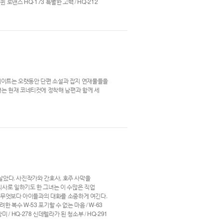
맨스 HQ-173 특별한 고백 / HQ-212
된 케이트는 오랫동안 단편 소설과 잡지 연재물들을
녀는 현재 코네티컷에 정착해 남편과 함께 세
 살았다. 사진작가와 간호사, 호주 사막을
사로 일하기도 한 그녀는 이 수많은 직업
은 무엇보다 아이들과의 대화를 소중하게 여긴다.
 화려한 복수 W-53 포기할 수 없는 마음 / W-63
미 / HQ-278 신데렐라가 된 청소부 / HQ-291