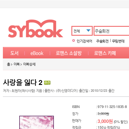
전체
인기검색어
주술회전
무림변태
홈 > 이북 > 이북상세
사랑을 잃다 2
저자 :
최현자(허시사랑)
지음 | 출판사 : (주)신영미디어 | 출간일 : 2010/12/23 출간
ISBN
: 979-11-325-1835-8
정가
:
3,000원
판매가
3,000원
:
(0% 할인)
적립금
: 150 p 적립(5%)