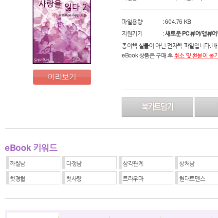
파일용량
: 604.76 KB
지원기기
:
새로운 PC뷰어/앱뷰어
종이책 실물이 아닌 전자책 파일입니다. 배
eBook 상품은 구매 후
취소 및 환불이 불
미리보기
eBook 키워드
까칠남
다정남
삼각관계
상처남
첫경험
첫사랑
트라우마
현대로맨스