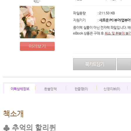
파일용량
: 211.53 KB
지원기기
:
새로운 PC뷰어/앱뷰어
종이책 실물이 아닌 전자책 파일입니다. 배
eBook 상품은 구매 후
취소 및 환불이 불
미리보기
이북상세정보
환불정책
한줄평(0)
신영리뷰(0)
책소개
♣ 추억의 할리퀸