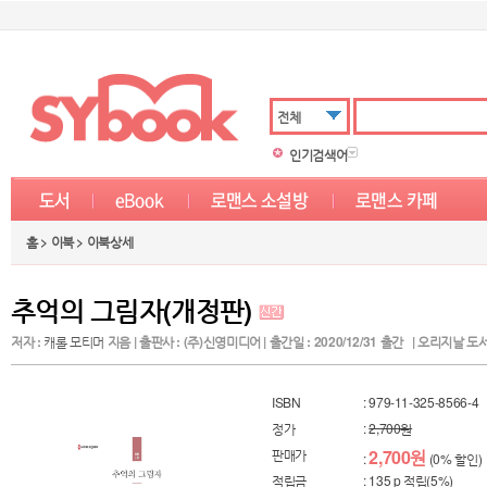
전체
인기검색어
홈 > 이북 > 이북상세
추억의 그림자(개정판)
저자 :
캐롤 모티머
지음 | 출판사 : (주)신영미디어 | 출간일 : 2020/12/31 출간 | 오리지날 도서명 :
ISBN
: 979-11-325-8566-4
정가
:
2,700원
판매가
2,700원
:
(0% 할인)
적립금
: 135 p 적립(5%)