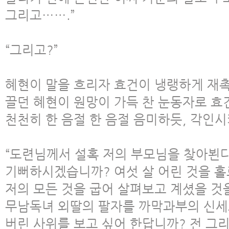
그리고…….”
“그리고?”
혜현이 말을 흐리자 효건이 냉랭하게 재촉
끌던 혜현이 원망이 가득 찬 눈동자로 효
천천히 한 음절 한 음절 음미하듯, 각인시
“도련님께서 설혹 저의 부모님을 찾아뵌
기뻐하시겠습니까? 여섯 살 어린 것을 홀
저의 모든 것을 굽어 살펴보고 계셨을 것
무남독녀 외딸의 팔자를 까막과부의 신세
버린 사위를 보고 싶어 한답니까? 전 그리