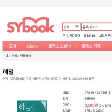
전체
인기검색어
유혹의36..
브리저튼시.
홈 > 이북 > 이북상세
해밀
저자 :
김은희(설화)
지음 | 출판사 : (주)신영미디어 | 출간일 : 2013/04/19 출간
ISBN
: 978-89-413-9593-5
정가
:
3,500원
판매가
3,500원
:
(0% 할인)
적립금
: 175 p 적립(5%)