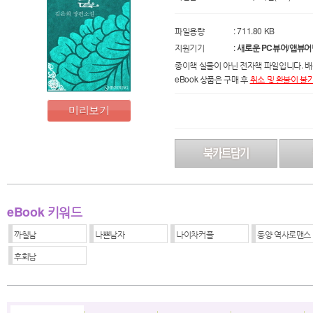
파일용량
: 711.80 KB
지원기기
:
새로운 PC뷰어/앱뷰어
종이책 실물이 아닌 전자책 파일입니다. 배
eBook 상품은 구매 후
취소 및 환불이 불
미리보기
eBook 키워드
까칠남
나쁜남자
나이차커플
동양 역사로맨스
후회남