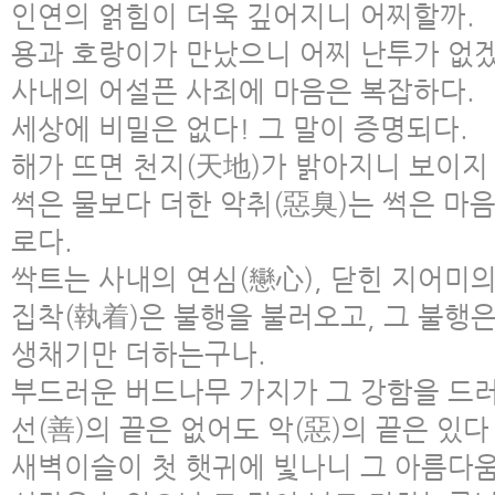
인연의 얽힘이 더욱 깊어지니 어찌할까.
용과 호랑이가 만났으니 어찌 난투가 없
사내의 어설픈 사죄에 마음은 복잡하다.
세상에 비밀은 없다! 그 말이 증명되다.
해가 뜨면 천지(天地)가 밝아지니 보이지
썩은 물보다 더한 악취(惡臭)는 썩은 마
로다.
싹트는 사내의 연심(戀心), 닫힌 지어미의
집착(執着)은 불행을 불러오고, 그 불행
생채기만 더하는구나.
부드러운 버드나무 가지가 그 강함을 드
선(善)의 끝은 없어도 악(惡)의 끝은 있다
새벽이슬이 첫 햇귀에 빛나니 그 아름다움