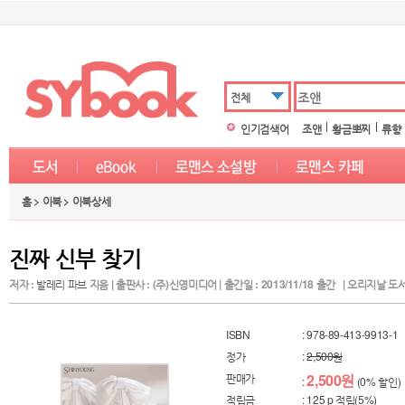
전체
인기검색어
조앤
황금뽀찌
류향
홈 > 이북 > 이북상세
진짜 신부 찾기
저자 :
발레리 파브
지음 | 출판사 : (주)신영미디어 | 출간일 : 2013/11/18 출간 | 오리지날 도서명 : 
ISBN
: 978-89-413-9913-1
정가
:
2,500원
판매가
2,500원
:
(0% 할인)
적립금
: 125 p 적립(5%)