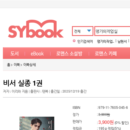
전체
인기검색어
명가의작업..
남현서
홈 > 이북 > 이북상세
비서 실종 1권
저자 :
이리와
지음 | 출판사 : 텐북 | 출간일 : 2025/12/19 출간
ISBN
: 979-11-7605-045-6
정가
:
3,900원
판매가
3,900원
:
(0% 할인)
적립금
: 195 p 적립(5%)