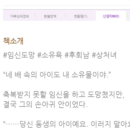
이북상세정보
환불정책
한줄평(1)
신영리뷰(0)
책소개
#임신도망 #소유욕 #후회남 #상처녀
“네 배 속의 아이도 내 소유물이야.”
축복받지 못할 임신을 하고 도망쳤지만,
결국 그의 손아귀 안이었다.
“……당신 동생의 아이예요. 이러지 말아요