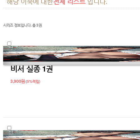
해당 이북에 대한
전체 리스트
입니다.
시리즈 정보입니다. 총
3
권
비서 실종 1권
3,900
원
(
5%
적립)