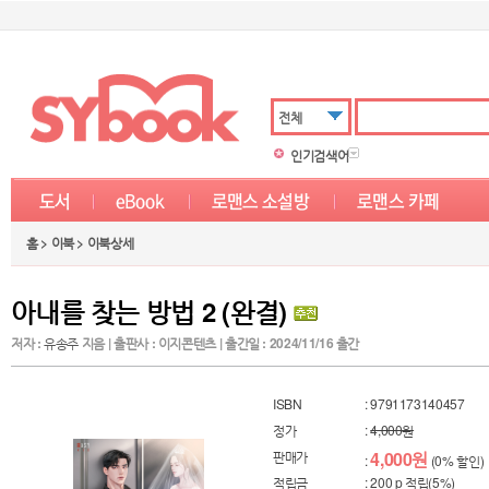
전체
인기검색어
홈 > 이북 > 이북상세
아내를 찾는 방법 2 (완결)
저자 :
유송주
지음 | 출판사 : 이지콘텐츠 | 출간일 : 2024/11/16 출간
ISBN
: 9791173140457
정가
:
4,000원
판매가
4,000원
:
(0% 할인)
적립금
: 200 p 적립(5%)