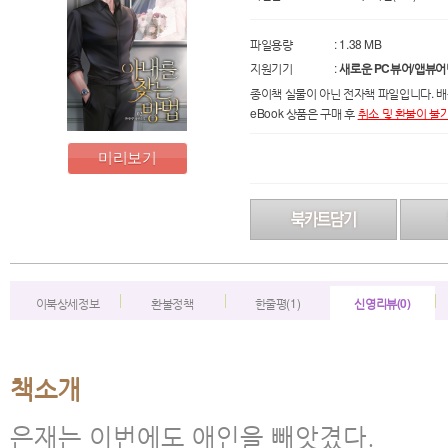
파일용량
: 1.38 MB
지원기기
:
새로운 PC뷰어/앱뷰어
종이책 실물이 아닌 전자책 파일입니다. 배
eBook 상품은 구매 후
취소 및 환불이 불
미리보기
이북상세정보
환불정책
한줄평(1)
신영리뷰(0)
책소개
은재는 이번에도 애인을 빼앗겼다.