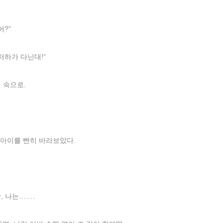
어?”
저하가 다닌대!”
 속으로.
 아이를 빤히 바라보았다.
, 나는…….