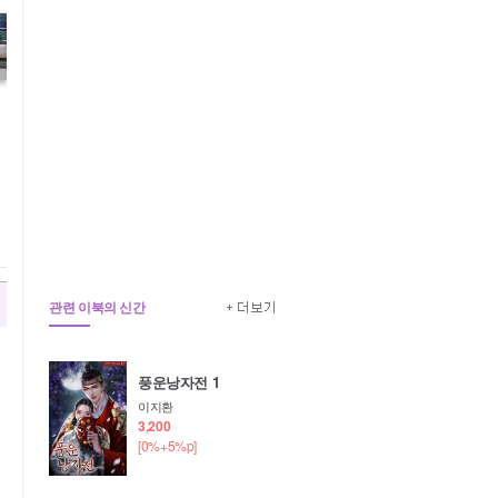
관련 이북의 신간
풍운낭자전 1
이지환
3,200
[0%+5%p]