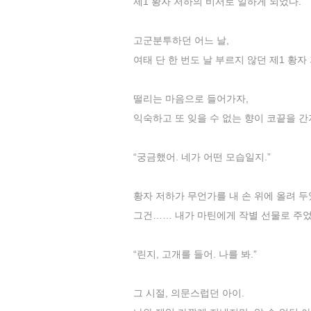
제1 황자 저하의 비서로 일하게 되었다.
고군분투하던 어느 날,
여태 단 한 번도 날 부르지 않던 제1 황자
떨리는 마음으로 들어가자,
익숙하고 또 잊을 수 없는 향이 코끝을 
“궁금했어. 네가 어떤 모습일지.”
황자 저하가 무언가를 내 손 위에 올려 두
그건…… 내가 마틴에게 작별 선물로 주
“린지, 고개를 들어. 나를 봐.”
그 시절, 의문스럽던 아이.