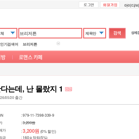
아이디/
전체
제목만
인기검색어
브리저튼
다는데, 난 몰랐지 1
26/05/20 출간
BN
: 979-11-7398-339-9
가
:
3,200원
매가
3,200원
:
(0% 할인)
립금
: 160 p 적립(5%)