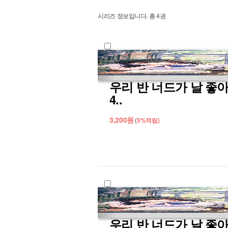
시리즈 정보입니다. 총
4
권
우리 반 너드가 날 좋
4..
3,200
원
(
5%
적립)
우리 반 너드가 날 좋