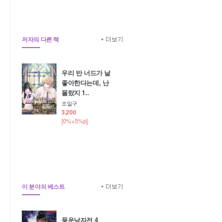
저자의 다른 책
우리 반 너드가 날
좋아한다는데, 난
몰랐지 1..
조일구
3,200
[0%+5%p]
이 분야의 베스트
풍운낭자전 4