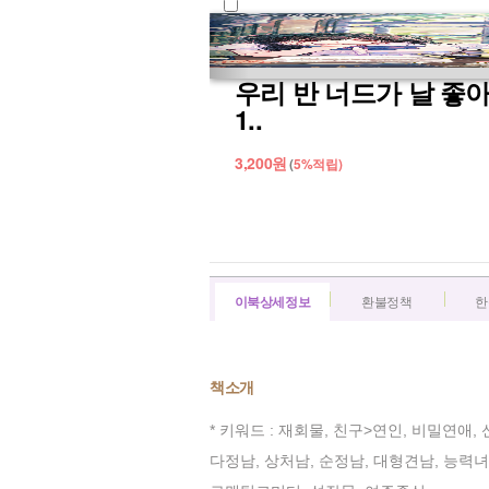
우리 반 너드가 날 좋
1..
3,200
원
(
5%
적립)
이북상세정보
환불정책
한
책소개
* 키워드 : 재회물, 친구>연인, 비밀연애,
다정남, 상처남, 순정남, 대형견남, 능력녀