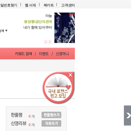
비밀번호찾기
웹 서재
북카트
고객센터
마뇽
동양풍/금단의관계
내가 함께 있어주마
0
개
0
개