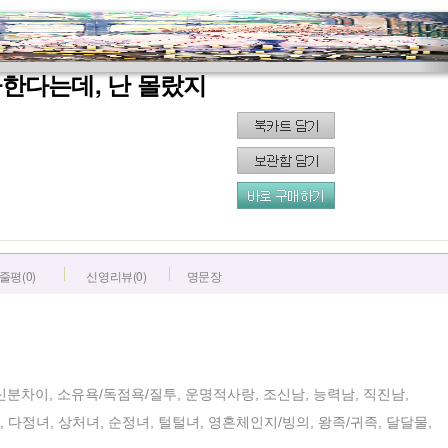
아한다는데, 난 몰랐지
줄평(0)
신영리뷰(0)
명문장
 신분차이, 소유욕/독점욕/질투, 운명적사랑, 조신남, 능력남, 직진남,
, 다정녀, 상처녀, 순정녀, 털털녀, 영혼체인지/빙의, 왕족/귀족, 달달물,