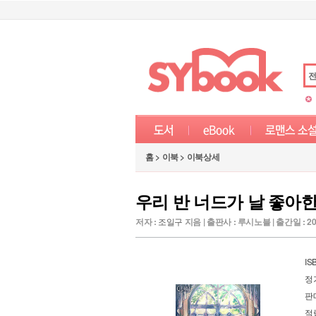
홈 > 이북 > 이북상세
우리 반 너드가 날 좋아한
저자 :
조일구
지음 | 출판사 : 루시노블 | 출간일 : 20
IS
정
판
적