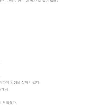
다면, 나랑 이번 수행 평가 조 같이 할래?”
.
.
씩하게 인생을 살아 나갔다.
위해서.
에 취직했고,