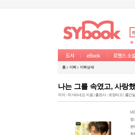
홈 > 이북 > 이북상세
나는 그를 속였고, 사랑
저자 :
작가라네요
지음 | 출판사 : 로망띠끄 | 출간일 :
UC
정
판
적