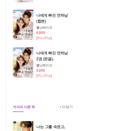
나에게 빠진 연하남
(합본)
뿔난케이크
6,000
[0%+5%p]
나에게 빠진 연하남
2권 (완결)..
뿔난케이크
3,000
[0%+5%p]
저자의 다른 책
나는 그를 속였고,