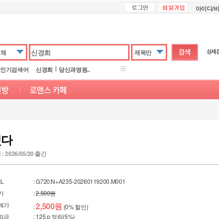
아이디/
전체
제목만
인기검색어
신경희
당신과영원..
했다
 2026/05/20 출간
L
: G720:N+A235-20260119200.M001
가
:
2,500원
매가
2,500원
:
(0% 할인)
립금
: 125 p 적립(5%)