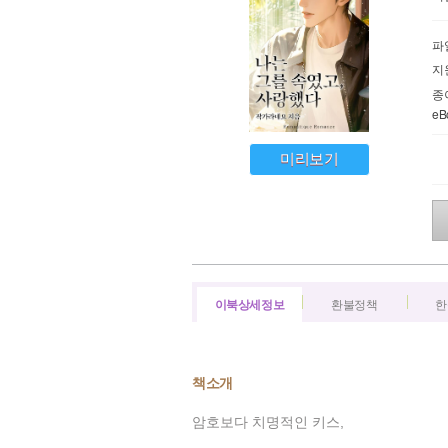
파
지
종
e
미리보기
이북상세정보
환불정책
한
책소개
암호보다 치명적인 키스,