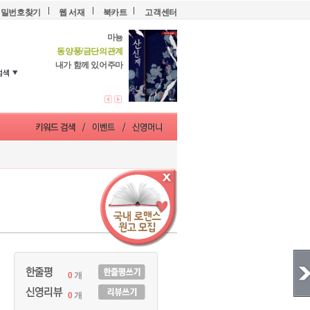
비밀번호찾기
웹 서재
북카트
고객센터
마뇽
동양풍/금단의관계
내가 함께 있어주마
0
개
0
개