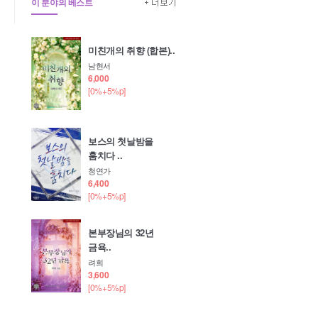
이 분야의 베스트
미친개의 취향 (합본)..
남현서
6,000
[0%+5%p]
보스의 첫날밤을
훔치다 ..
청연가
6,400
[0%+5%p]
본부장님의 32년
금욕..
려희
3,600
[0%+5%p]