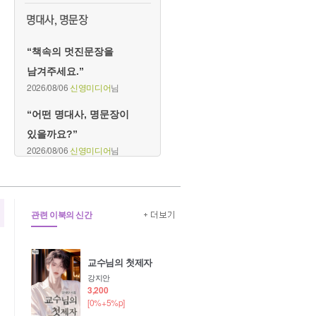
“책속의 멋진문장을
남겨주세요.”
2026/08/06
신영미디어
님
“어떤 명대사, 명문장이
있을까요?”
2026/08/06
신영미디어
님
관련 이북의 신간
교수님의 첫제자
강지안
3,200
[0%+5%p]