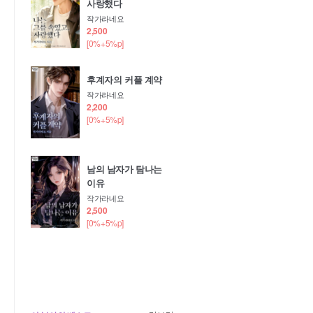
사랑했다
작가라네요
2,500
[0%+5%p]
후계자의 커플 계약
작가라네요
2,200
[0%+5%p]
남의 남자가 탐나는
이유
작가라네요
2,500
[0%+5%p]